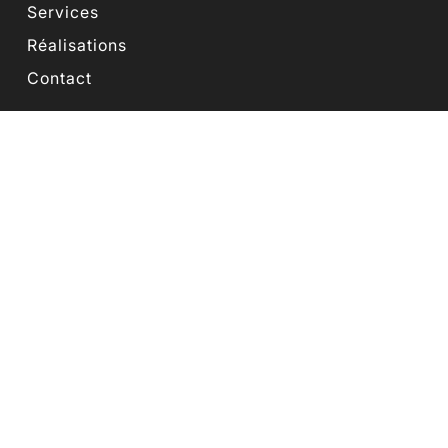
Services
Réalisations
Contact
INFOS LÉGALES
Mentions légales
Politique de confidentialité
NOUS SUIVRE