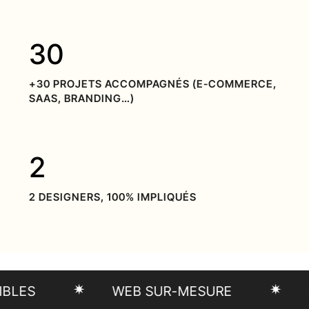
30
+30 PROJETS ACCOMPAGNÉS (E-COMMERCE,
SAAS, BRANDING…)
2
2 DESIGNERS, 100% IMPLIQUÉS
✷
✷
WEB SUR-MESURE
CRÉA